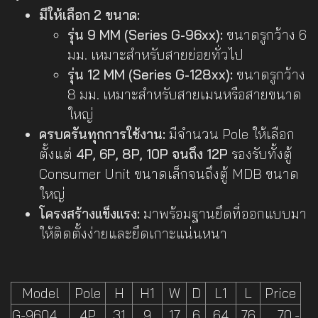
มีให้เลือก 2 ขนาด:
รุ่น 9 MM (Series G-96xx):
ขนาดรูกว้าง 6
มม. เหมาะสำหรับสายย่อยทั่วไป
รุ่น 12 MM (Series G-128xx):
ขนาดรูกว้าง
8 มม. เหมาะสำหรับสายเมนหรือสายขนาด
ใหญ่
ครบครันทุกการใช้งาน:
มีจำนวน Pole ให้เลือก
ตั้งแต่
4P, 6P, 8P, 10P จนถึง 12P
รองรับทั้งตู้
Consumer Unit ขนาดเล็กจนถึงตู้ MDB ขนาด
ใหญ่
โครงสร้างแข็งแรง:
มาพร้อมฐานยึดที่ออกแบบมา
ให้ติดตั้งง่ายและยึดเกาะแน่นหนา
Model
Pole
H
H1
W
D
L1
L
Price
G-9604
4P
31
9
17
6
64
76
70.-