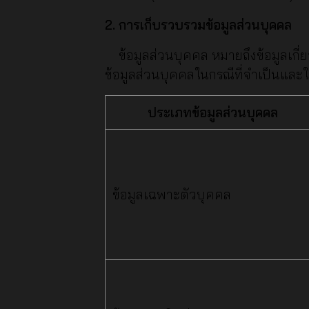
2. การเก็บรวบรวมข้อมูลส่วนบุคคล
ข้อมูลส่วนบุคคล หมายถึงข้อมูลเกี่ย
ข้อมูลส่วนบุคคลในกรณีที่จำเป็นและใช้
ประเภทข้อมูลส่วนบุคคล
ข้อมูลเฉพาะตัวบุคคล