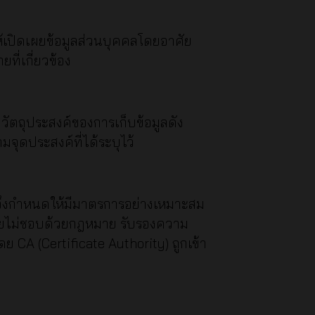
ให้เปิดเผยข้อมูลส่วนบุคคลโดยอาศัย
ี่เกี่ยวข้อง
วัตถุประสงค์ของการเก็บข้อมูลดัง
มจุดประสงค์ที่ได้ระบุไว้
จึงกำหนดให้มีมาตรการอย่างเหมาะสม
ลโดยไม่ชอบด้วยกฎหมาย รับรองความ
ย CA (Certificate Authority) ถูกเข้า