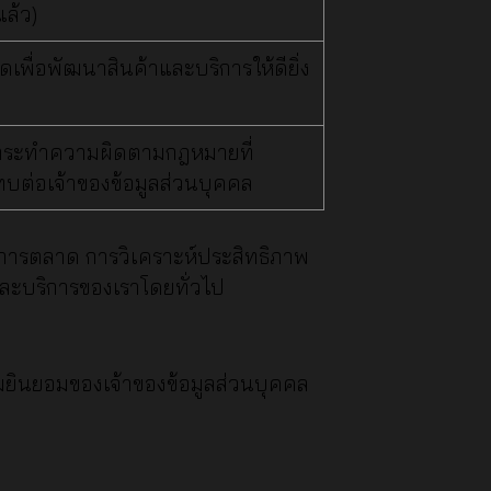
แล้ว)
พื่อพัฒนาสินค้าและบริการให้ดียิ่ง
รกระทำความผิดตามกฎหมายที่
ทบต่อเจ้าของข้อมูลส่วนบุคคล
างการตลาด การวิเคราะห์ประสิทธิภาพ
และบริการของเราโดยทั่วไป
มยินยอมของเจ้าของข้อมูลส่วนบุคคล