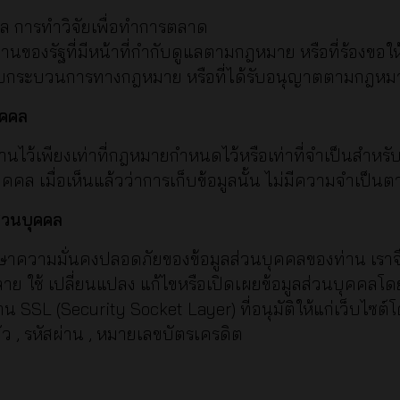
มูล การทำวิจัยเพื่อทำการตลาด
งานของรัฐที่มีหน้าที่กำกับดูแลตามกฎหมาย หรือที่ร้องขอ
ับกระบวนการทางกฎหมาย หรือที่ได้รับอนุญาตตามกฎหมายท
ุคคล
นไว้เพียงเท่าที่กฎหมายกำหนดไว้หรือเท่าที่จำเป็นสำหรับ
คล เมื่อเห็นแล้วว่าการเก็บข้อมูลนั้น ไม่มีความจำเป็นตา
่วนบุคคล
ษาความมั่นคงปลอดภัยของข้อมูลส่วนบุคคลของท่าน เรา
ทำลาย ใช้ เปลี่ยนแปลง แก้ไขหรือเปิดเผยข้อมูลส่วนบุคค
SL (Security Socket Layer) ที่อนุมัติให้แก่เว็บไซต์โด
ตัว , รหัสผ่าน , หมายเลขบัตรเครดิต