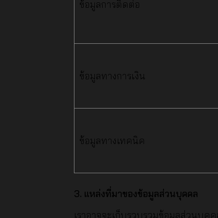
ข้อมูลการติดต่อ
ข้อมูลทางการเงิน
ข้อมูลทางเทคนิค
3. แหล่งที่มาของข้อมูลส่วนบุคคล
เราอาจจะเก็บรวบรวมข้อมูลส่วนบุคคล