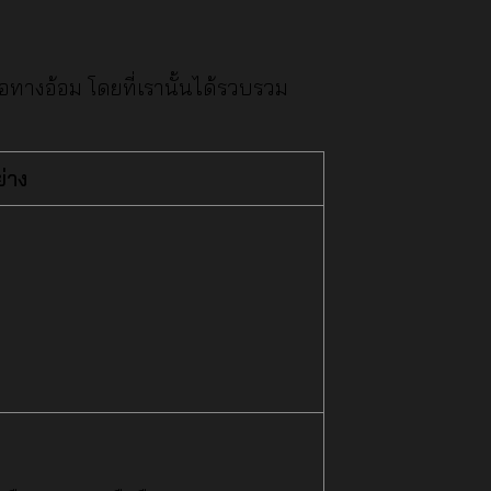
อทางอ้อม โดยที่เรานั้นได้รวบรวม
่าง