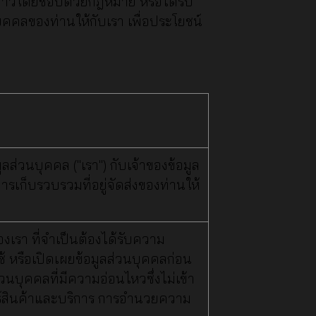
ล่าวโดยชอบด้วยกฎหมาย หรือได้รับ
ุคคลของท่านให้กับเรา เพื่อประโยชน์
ส่วนบุคคล ("เรา") กับเจ้าของข้อมูล
ารเก็บรวบรวมที่อยู่จัดส่งของท่านให้
งเรา ที่จำเป็นต้องได้รับความ
้ หรือเปิดเผยข้อมูลส่วนบุคคลก่อน
บุคคลที่มีความอ่อนไหวซึ่งไม่เข้า
์สินค้าและบริการ การอำนวยความ