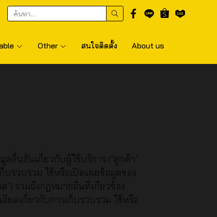
able
Other
สนใจติดตั้ง
About us
่นอันเกี่ยวกับผู้ใช้บริการ ("ลูกค้า"
เก็บรวบรวม ใช้หรือเปิดเผยข้อมูลของ
) รวมถึงกฎหมายอื่นที่เกี่ยวข้อง
เอียดเกี่ยวกับการเก็บรวบรวม ใช้หรือ