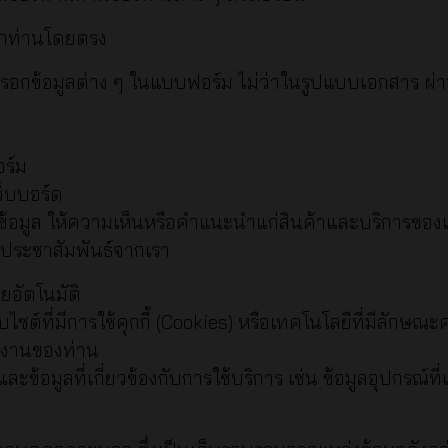
ากท่านโดยตรง
ข้อมูลต่าง ๆ ในแบบฟอร์ม ไม่ว่าในรูปแบบเอกสาร ผ่านเ
ร์ม
ว็บบอร์ด
้อมูล ให้ความเห็นหรือคำแนะนำแก่สินค้าและบริการของ
อประชาสัมพันธ์จากเรา
อัตโนมัติ
ต์ที่มีการใช้คุกกี้ (Cookies) หรือเทคโนโลยีที่มีลักษณะ
ช้งานของท่าน
ข้อมูลที่เกี่ยวข้องกับการใช้บริการ เช่น ข้อมูลอุปกรณ์ท