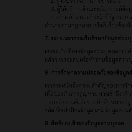
2. ผู้ให้บริการด้านการชำระเงิน
3. ผู้ให้บริการด้านการวิเคราะห์ข้อ
4. เจ้าพนักงาน เจ้าหน้าที่รัฐ หน่วย
อำนาจตามกฎหมาย หรือที่เกี่ยวข้องก
7. ระยะเวลาการเก็บรักษาข้อมูลส่วนบ
เราจะเก็บรักษาข้อมูลส่วนบุคคลของท่า
กล่าว เราจะลบหรือทำลายข้อมูลส่วนบุค
8. การรักษาความปลอดภัยของข้อมูลส
เราตระหนักถึงความสำคัญของการรัก
เพื่อป้องกันการสูญหาย การเข้าถึง 
ปลอดภัยทางอิเล็กทรอนิกส์บนมาตรฐาน S
รหัสเพื่อปกป้องข้อมูล เช่น ข้อมูลส่วน
9. สิทธิของเจ้าของข้อมูลส่วนบุคคล