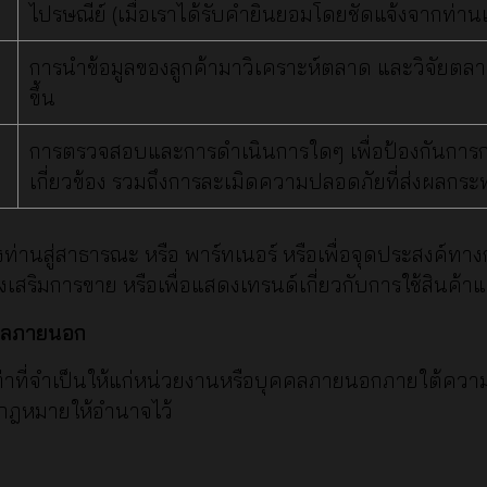
ไปรษณีย์ (เมื่อเราได้รับคำยินยอมโดยชัดแจ้งจากท่าน
การนำข้อมูลของลูกค้ามาวิเคราะห์ตลาด และวิจัยตลาดเ
ขึ้น
การตรวจสอบและการดำเนินการใดๆ เพื่อป้องกันกา
เกี่ยวข้อง รวมถึงการละเมิดความปลอดภัยที่ส่งผลกระ
ท่านสู่สาธารณะ หรือ พาร์ทเนอร์ หรือเพื่อจุดประสงค์ท
เสริมการขาย หรือเพื่อแสดงเทรนด์เกี่ยวกับการใช้สินค้า
ุคคลภายนอก
ท่าที่จำเป็นให้แก่หน่วยงานหรือบุคคลภายนอกภายใต้ควา
่กฎหมายให้อำนาจไว้