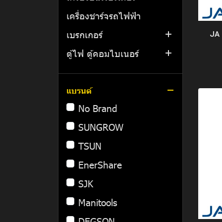
เครื่องชาร์จรถไฟฟ้า
All in One
เบรกเกอร์
Rapid Shutdown
JA
ตู้ไฟ ตู้คอมไบเนอร์
Battery
Fuse | ฟิวส์
ชุดตู้อุปกรณ์ป้องกันระบบ
Hybrid Inverter
RCD RCCB/RCBO | เบรก
ตู้โหลด
โซลาร์เซลล์
เกอร์กันดูด
On-Grid Inverter
ตู้คอนซูมเมอร์
แบรนด์
สายไฟ
SPD | เบรกเกอร์ป้องกัน
AC/DC Combiner set
No Brand
Microinverter
ตู้ไฟสวิทช์บอร์ด
ฟ้าผ่า และไฟกระชาก
รางเดินสายไฟ
DC Combiner Set
สายแบตเตอรี่
SUNGROW
ตู้พลาสติก
DC MCCB,MCB | เบรก
ตะแกรงทางเดิน
สายโซลาร์เซลล์
รางเคเบิ้ลเทรย์งานเบา
TSUN
เกอร์ ไฟกระแสตรง
ท่อร้อยสายไฟ
สายไฟ THW
รางเคเบิ้ลเทรย์
EnerShare
AC MCCB,MCB | เบรก
ปลั๊ก และสวิตช์ไฟฟ้า
สายไฟ NYY
รางเคเบิ้ลเเลดเดอร์
ท่อเหล็ก
SJK
เกอร์ ไฟกระแสสลับ
โคมไฟโซลาร์เซลล์
สายไฟ NYY-G
รางไวร์เวย์
ท่อ UPVC สีขาว
เทอร์มินอล
Manitools
MTS | เบรกเกอร์สลับไฟ
2 ทาง
อื่นๆ
สายไฟ CV
พลูบ๊อกซ์
ท่ออ่อนกันน้ำ
ปลั๊กพาวเวอร์กันน้ำ
โคมฟลัดไลท์โซล่าเซลล์
DEGSON