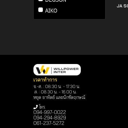
JA S
เครื่องมือช่าง
สายไฟ CV-FD
อุปกรณ์สำหรับท่อร้อยสาย
ปลั๊กพาวเวอร์
โคมไฟถนนโซล่าเซลล์
Smart Meter
AIKO
ไฟ
สายไฟ VCT
เต้ารับไฟฟ้า
T.LUG
อุปกรณ์ฟิตติ้ง (Fitting)
สายไฟ VCT-G
เต้ารับไฟฟ้ากันน้ำ
BSP
สายไฟ คอนโทรล LIYCY
สวิตช์และอุปกรณ์ควบคุม
CHINT
หางปลา ข้อต่อ
BE(บีอี)
DENCO
Mikro
เวลาทำการ
Trina
จ.-ศ. : 08:30 น. - 17.30 น.
ส. : 08.30 น. -
16.00 น.
HUAWEI
หยุด อาทิตย์ และนักขัตฤกษณ์
SUNTREE
โทร.
094-997-0022
094-294-8929
Solis
061-237-5272