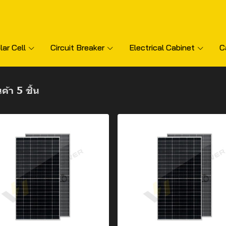
lar Cell
Circuit Breaker
Electrical Cabinet
C
ค้า 5 ชิ้น