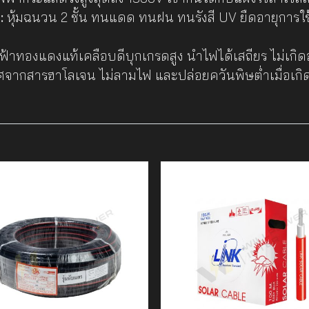
:
หุ้มฉนวน 2 ชั้น ทนแดด ทนฝน ทนรังสี UV ยืดอายุการใ
ทองแดงแท้เคลือบดีบุกเกรดสูง นำไฟได้เสถียร ไม่เกิดออ
จากสารฮาโลเจน ไม่ลามไฟ และปล่อยควันพิษต่ำเมื่อเก