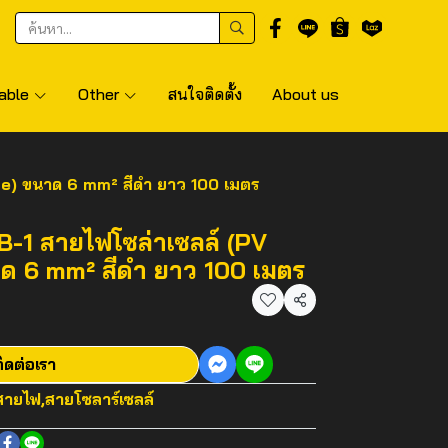
able
Other
สนใจติดตั้ง
About us
le) ขนาด 6 mm² สีดำ ยาว 100 เมตร
B-1 สายไฟโซล่าเซลล์ (PV
าด 6 mm² สีดำ ยาว 100 เมตร
แชร์
ิดต่อเรา
สายไฟ
,
สายโซลาร์เซลล์