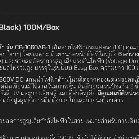
(Black) 100M/Box
ำ รุ่น CB-1060AB-1
เป็นสายไฟฟ้ากระแสตรง (DC) คุณภ
lar Farm) โดยเฉพาะ ด้วยขนาดหน้าตัดที่ใหญ่ถึง
6 ตาราง
A) และช่วยลดอัตราการสูญเสียแรงดันไฟฟ้า (Voltage Drop
ีกระแสไฟรวมสูง บรรจุในรูปแบบ Easy Box ความยาว 100 
1500V DC
แกนนำไฟฟ้าด้านในผลิตจากทองแดงฝอยละเอียด
สนิมเขียวแม้ใช้งานในสภาพชื้น หุ้มด้วยฉนวนป้องกัน 2 ช
งสี UV และการเสียดสี และที่สำคัญคือ
มีคุณสมบัติหน่
ดภัยสูงสุดทั้งการติดตั้งภายในและภายนอกอาคาร
วยลดการสูญเสียกำลังไฟฟ้าในสาย เหมาะสำหรับการเดิน
ฟ้ากระแสตรงสูงสุดถึง 1500V เข้ากันได้กับแผงโซล่าเซลล