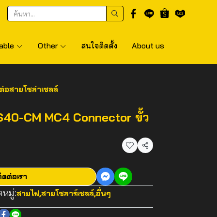
able
Other
สนใจติดตั้ง
About us
อสายโซล่าเซลล์
40-CM MC4 Connector ขั้ว
แชร์
ิดต่อเรา
หมู่:
สายไฟ
,
สายโซลาร์เซลล์
,
อื่นๆ