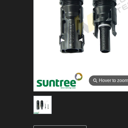
⚲
Hover to zoo