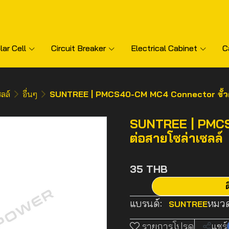
lar Cell
Circuit Breaker
Electrical Cabinet
C
ลล์
อื่นๆ
SUNTREE | PMCS40-CM MC4 Connector ขั้วต่
SUNTREE | PMCS
ต่อสายโซล่าเซลล์
35 THB
ต
แบรนด์:
หมวด
SUNTREE
รายการโปรด
แชร์