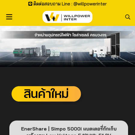
ติดต่อสอบถาม Line : @willpowerinter
EnerShare | Simpo 5000i แบตเตอรี่กักเก็บ