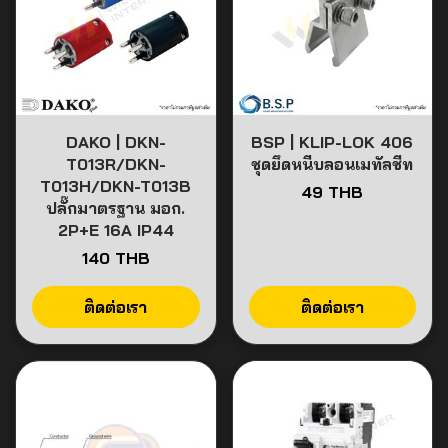
DAKO | DKN-
BSP | KLIP-LOK 406
T013R/DKN-
ชุดยึดหนีบลอนเมทัลชีท
T013H/DKN-T013B
49 THB
ปลั๊กมาตรฐาน มอก.
2P+E 16A IP44
140 THB
ติดต่อเรา
ติดต่อเรา