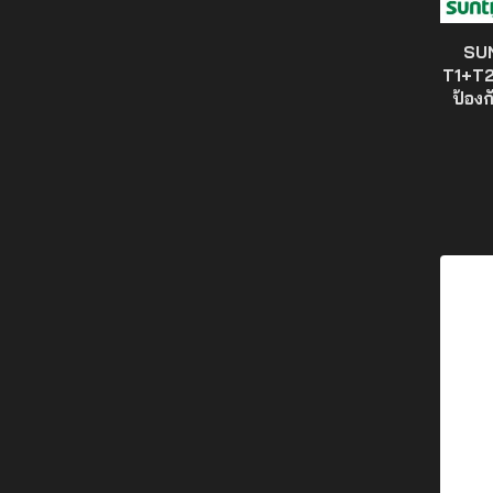
หางปลา ข้อต่อ
SU
T1+T2
ป้อง