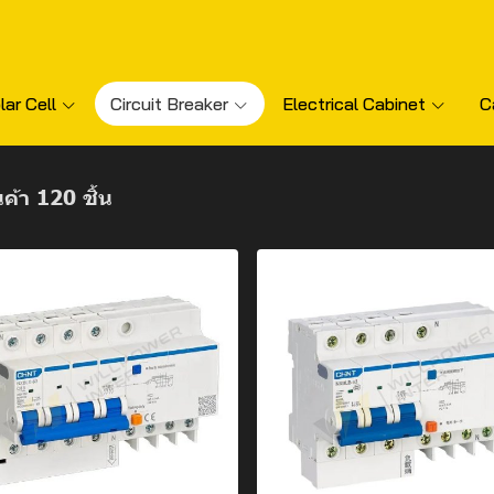
lar Cell
Circuit Breaker
Electrical Cabinet
C
ค้า 120 ชิ้น