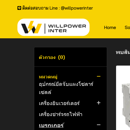
ติดต่อสอบถาม Line : @willpowerinter
Home
So
พบสิน
ตัวกรอง
(0)
สินค้าทั้งหมด
แผงโซลาร์เซลล์
หมวดหมู่
อุปกรณ์ยึดจับแผงโซลาร์
เซลล์
เครื่องอินเวอร์เตอร์
เครื่องชาร์จรถไฟฟ้า
All in One
เบรกเกอร์
Rapid Shutdown