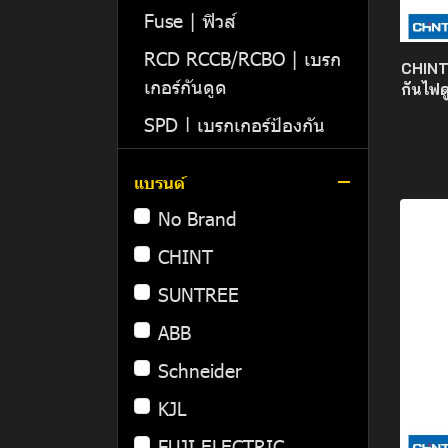
Battery
Fuse | ฟิวส์
Hybrid Inverter
RCD RCCB/RCBO | เบรก
CHINT 
เกอร์กันดูด
กันไฟ
On-Grid Inverter
SPD | เบรกเกอร์ป้องกัน
Microinverter
ฟ้าผ่า และไฟกระชาก
แบรนด์
DC MCCB,MCB | เบรก
เกอร์ ไฟกระแสตรง
No Brand
AC MCCB,MCB | เบรก
CHINT
เกอร์ ไฟกระแสสลับ
SUNTREE
MTS | เบรกเกอร์สลับไฟ
ABB
2 ทาง
Schneider
ตู้ไฟ ตู้คอมไบเนอร์
KJL
ชุดตู้อุปกรณ์ป้องกันระบบ
ตู้โหลด
FUJI ELECTRIC