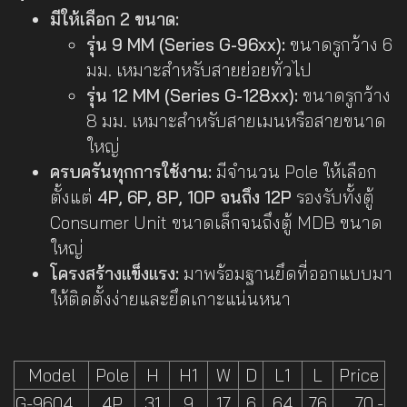
มีให้เลือก 2 ขนาด:
รุ่น 9 MM (Series G-96xx):
ขนาดรูกว้าง 6
มม. เหมาะสำหรับสายย่อยทั่วไป
รุ่น 12 MM (Series G-128xx):
ขนาดรูกว้าง
8 มม. เหมาะสำหรับสายเมนหรือสายขนาด
ใหญ่
ครบครันทุกการใช้งาน:
มีจำนวน Pole ให้เลือก
ตั้งแต่
4P, 6P, 8P, 10P จนถึง 12P
รองรับทั้งตู้
Consumer Unit ขนาดเล็กจนถึงตู้ MDB ขนาด
ใหญ่
โครงสร้างแข็งแรง:
มาพร้อมฐานยึดที่ออกแบบมา
ให้ติดตั้งง่ายและยึดเกาะแน่นหนา
Model
Pole
H
H1
W
D
L1
L
Price
G-9604
4P
31
9
17
6
64
76
70.-