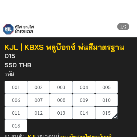
1/2
KJL | KBXS พลูบ๊อกซ์ พ่นสีมาตรฐาน
015
550 THB
รหัส
001
002
003
004
005
006
007
008
009
010
011
012
013
014
015
016
แบรนด์:
หมวดหมู่:
KJL
รางเดินสายไฟ
,
พลูบ๊อกซ์