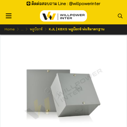
ติดต่อสอบถาม Line : @willpowerinter
Home
...
พลูบ๊อกซ์
KJL | KBXS พลูบ๊อกซ์ พ่นสีมาตรฐาน