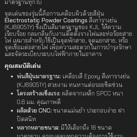
มาตรฐานทุกใบ
จุดเด่นของรุ่นนี้คือการเคลือบผิวด้วยสีฝุ่น
Electrostatic Powder Coatings
สีเทารางย่น
(KJ89051Y) ซึ่งเป็นสีมาตรฐานของ KJL ให้ความ
เรียบร้อย กลมกลืนกับงานติดตั้งรางไฟและท่อร้อยสาย
ไฟ เหมาะสำหรับใช้เป็นจุดพักสาย, จุดแยกสาย, หรือ
จุดเชื่อมต่อสายไฟ เพื่อความสะดวกในการบำรุงรักษา
และจัดระเบียบระบบไฟฟ้าภายในอาคาร
คุณสมบัติเด่น
พ่นสีฝุ่นมาตรฐาน:
เคลือบสี Epoxy สีเทารางย่น
(KJ89051Y) สวยงาม ทนทานต่อรอยขีดข่วน
โครงสร้างแข็งแรง:
ผลิตจากเหล็ก SPCC หนา
0.8 มม. คุณภาพดี
ผลิตด้วย CNC:
ขนาดแม่นยำ ประกอบง่าย ฝา
ปิดสนิท
หลากหลายขนาด:
มีให้เลือกถึง 16 ขนาด
มาตรฐาน ครอบคลุมทุกความต้องการใช้งาน