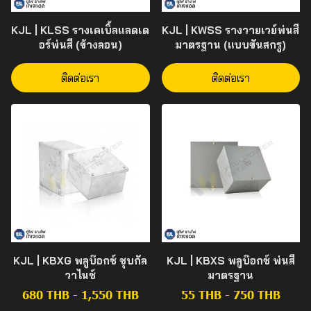
KJL | KLSS รางเคเบิ้ลแลดเด
KJL | KWSS รางวายเวย์พ่นสี
อร์พ่นสี (ข้างลอน)
มาตรฐาน (แบบขันสกรู)
ติดต่อเรา
ติดต่อเรา
KJL | KBXG พลูบ๊อกซ์ ชุบกัล
KJL | KBXS พลูบ๊อกซ์ พ่นสี
วาไนซ์
มาตรฐาน
680 THB
-
1,550 THB
55 THB
-
750 THB