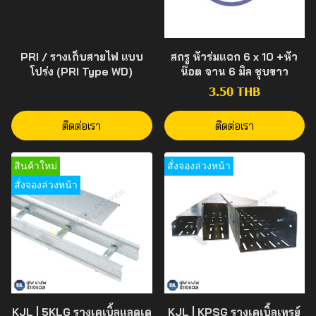
PRI / รางเก็บสายไฟ แบบ
สกรู หัวร่มแฉก 6 x 10 +หัว
โปร่ง (PRI Type WD)
น๊อต จาน 6 มิล ชุบขาว
3.50 THB
ติดต่อเรา
ติดต่อเรา
สินค้าใหม่
สั่งจองล่วงหน้า
สั่งจองล่วงหน้า
KJL | 5KLG รางเคเบิ้ลแลดเด
KJL | KPSG รางเคเบิ้ลเทรย์