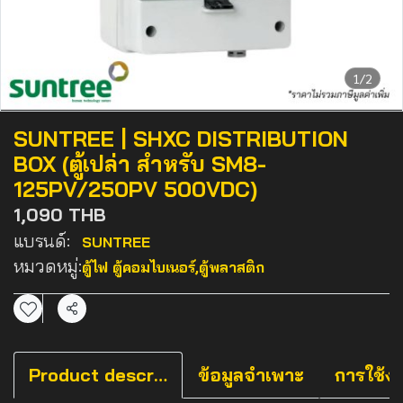
1/2
SUNTREE | SHXC DISTRIBUTION
BOX (ตู้เปล่า สำหรับ SM8-
125PV/250PV 500VDC)
1,090 THB
แบรนด์:
SUNTREE
หมวดหมู่:
ตู้ไฟ ตู้คอมไบเนอร์
,
ตู้พลาสติก
แชร์
Product description
ข้อมูลจำเพาะ
การใช้ง