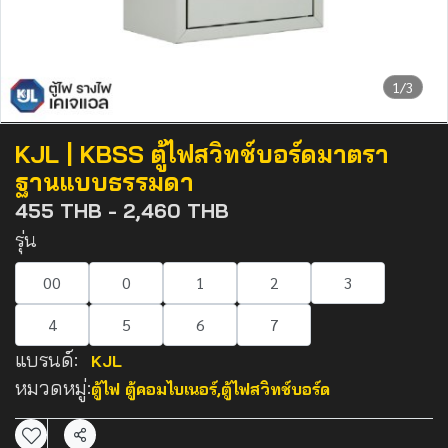
1/3
KJL | KBSS ตู้ไฟสวิทช์บอร์ดมาตรา
ฐานแบบธรรมดา
455 THB
-
2,460 THB
รุ่น
00
0
1
2
3
4
5
6
7
แบรนด์:
KJL
หมวดหมู่:
ตู้ไฟ ตู้คอมไบเนอร์
,
ตู้ไฟสวิทช์บอร์ด
แชร์