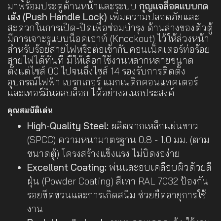
มาพร้อมประตูด้านหน้าและระบบ
กุญแจล็อคแบบกด
เด้ง (Push Handle Lock)
เพิ่มความปลอดภัยและ
สะดวกในการเปิด-ปิดเพื่อซ่อมบำรุง ด้านล่างของตัวตู้
มีการเจาะรูแบบน็อคเอาท์ (Knockout) ไว้ให้ล่วงหน้า
สำหรับร้อยสายไฟหรือต่อเข้ากับคอนเน็คเตอร์ท่อร้อย
สายไฟได้ทันที มีให้เลือกใช้งานหลากหลายขนาด
ตั้งแต่ไซส์ 00 ไปจนถึงไซส์ 14 รองรับการติดตั้ง
อุปกรณ์ไฟฟ้า เบรกเกอร์ แมกเนติกคอนแทคเตอร์
และเทอร์มินอลบล็อก ได้อย่างอเนกประสงค์
คุณสมบัติเด่น
High-Quality Steel:
ผลิตจากเหล็กแผ่นขาว
(SPCC) ความหนามาตรฐาน 0.8 - 1.0 มม. (ตาม
ขนาดตู้) โครงสร้างแข็งแรง ไม่บิดงอง่าย
Excellent Coating:
พ่นและอบเคลือบผิวด้วยสี
ฝุ่น (Powder Coating) สีเทา RAL 7032 ป้องกัน
รอยขีดข่วนและการเกิดสนิม ช่วยยืดอายุการใช้
งาน