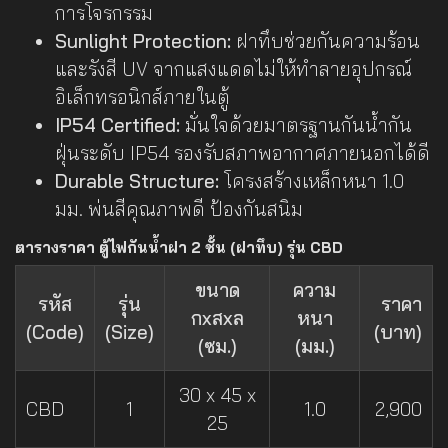
การโจรกรรม
Sunlight Protection:
ฝาทึบช่วยกันความร้อน
และรังสี UV จากแสงแดดไม่ให้ทำลายอุปกรณ์
อิเล็กทรอนิกส์ภายในตู้
IP54 Certified:
มั่นใจด้วยมาตรฐานกันน้ำกัน
ฝุ่นระดับ IP54 รองรับสภาพอากาศภายนอกได้ดี
Durable Structure:
โครงสร้างเหล็กหนา 1.0
มม. พ่นสีคุณภาพดี ป้องกันสนิม
ตารางราคา ตู้ไฟกันน้ำฝา 2 ชั้น (ฝาทึบ) รุ่น CBD
ขนาด
ความ
รหัส
รุ่น
ราคา
กxสxล
หนา
(Code)
(Size)
(บาท)
(ซม.)
(มม.)
30 x 45 x
CBD
1
1.0
2,900
25