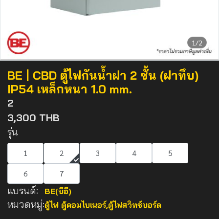
1/2
BE | CBD ตู้ไฟกันน้ำฝา 2 ชั้น (ฝาทึบ)
IP54 เหล็กหนา 1.0 mm.
2
3,300 THB
รุ่น
1
2
3
4
5
6
7
แบรนด์:
BE(บีอี)
หมวดหมู่:
ตู้ไฟ ตู้คอมไบเนอร์
,
ตู้ไฟสวิทช์บอร์ด