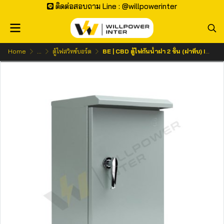
ติดต่อสอบถาม Line : @willpowerinter
Home
...
ตู้ไฟสวิทช์บอร์ด
BE | CBD ตู้ไฟกันน้ำฝา 2 ชั้น (ฝาทึบ) IP54 เหล็กหนา 1.0 mm.