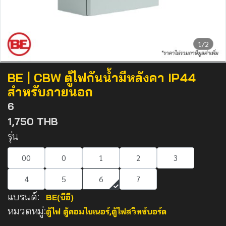
1/2
BE | CBW ตู้ไฟกันน้ำมีหลังคา IP44
สำหรับภายนอก
6
1,750 THB
รุ่น
00
0
1
2
3
4
5
6
7
แบรนด์:
BE(บีอี)
หมวดหมู่:
ตู้ไฟ ตู้คอมไบเนอร์
,
ตู้ไฟสวิทช์บอร์ด