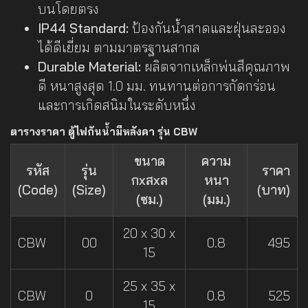
บนโดยตรง
IP44 Standard:
ป้องกันน้ำสาดและฝุ่นละออง
ได้ดีเยี่ยม ตามมาตรฐานสากล
Durable Material:
ผลิตจากเหล็กพ่นสีคุณภาพ
ดี หนาสูงสุด 1.0 มม. ทนทานต่อการกัดกร่อน
และการเกิดสนิมในระดับหนึ่ง
ตารางราคา ตู้ไฟกันน้ำมีหลังคา รุ่น CBW
ขนาด
ความ
รหัส
รุ่น
ราคา
กxสxล
หนา
(Code)
(Size)
(บาท)
(ซม.)
(มม.)
20 x 30 x
CBW
00
0.8
495
15
25 x 35 x
CBW
0
0.8
525
15