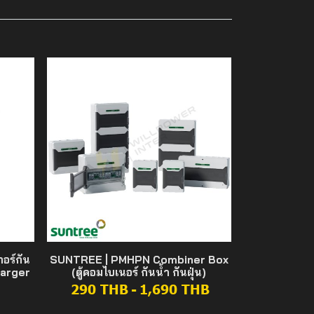
อร์กัน
SUNTREE | PMHPN Combiner Box
harger
(ตู้คอมไบเนอร์ กันน้ำ กันฝุ่น)
290 THB
-
1,690 THB