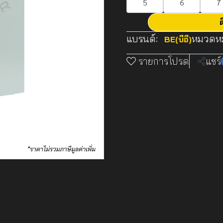
5
6
7
ต
แบรนด์:
หมวดหมู
BE(บีอี)
รายการโปรด
แชร์