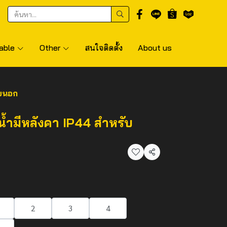
able
Other
สนใจติดตั้ง
About us
ายนอก
น้ำมีหลังคา IP44 สำหรับ
แชร์
2
3
4