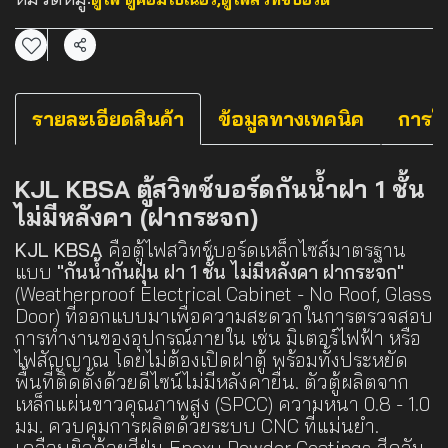
แชร์
รายละเอียดสินค้า
ข้อมูลทางเทคนิค
การใ
KJL KBSA ตู้สวิทช์บอร์ดกันน้ำฝา 1 ชั้น
ไม่มีหลังคา (ฝากระจก)
KJL KBSA
คือตู้ไฟสวิทช์บอร์ดเหล็กไซส์มาตรฐาน
แบบ
"กันน้ำกันฝุ่น ฝา 1 ชั้น ไม่มีหลังคา ฝากระจก"
(Weatherproof Electrical Cabinet - No Roof, Glass
Door) ที่ออกแบบมาเพื่อความสะดวกในการตรวจสอบ
การทำงานของอุปกรณ์ภายใน เช่น มิเตอร์ไฟฟ้า หรือ
ไฟสัญญาณ โดยไม่ต้องเปิดฝาตู้ พร้อมทั้งประหยัด
พื้นที่ติดตั้งด้วยดีไซน์ไม่มีหลังคายื่น. ตัวตู้ผลิตจาก
เหล็กแผ่นขาวคุณภาพสูง (SPCC) ความหนา 0.8 - 1.0
มม. ควบคุมการผลิตด้วยระบบ CNC ที่แม่นยำ.