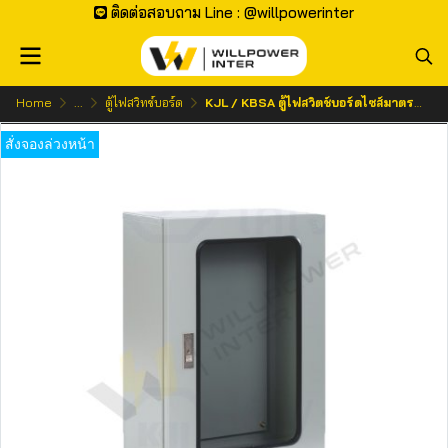
ติดต่อสอบถาม Line : @willpowerinter
Home
...
ตู้ไฟสวิทช์บอร์ด
KJL / KBSA ตู้ไฟสวิตช์บอร์ดไซส์มาตรฐาน แบบกันน้ำไม่มีหลังคา ฝา 1 ชั้น (ฝากระจก)
สั่งจองล่วงหน้า