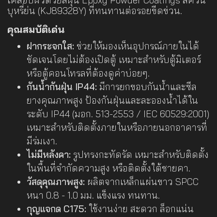
เคลือบผิวด้วยสีฝุ่น Epoxy Powder Coatings สีควัน
บุหรี่ย่น (KJ89328Y) ที่ทนทานต่อรอยขีดข่วน.
คุณสมบัติเด่น
ฝากระจกใส:
ช่วยให้มองเห็นอุปกรณ์ภายในได้
ชัดเจนโดยไม่ต้องเปิดตู้ เหมาะสำหรับตู้มิเตอร์
หรือตู้คอนโทรลที่ต้องดูค่าบ่อยๆ.
กันน้ำกันฝุ่น IP44:
มีการยกขอบกันน้ำและซีล
ยางคุณภาพสูง ป้องกันฝุ่นและละอองน้ำได้ใน
ระดับ IP44 (มอก. 513-2553 / IEC 60529:2001)
เหมาะสำหรับติดตั้งภายในหรือภายนอกอาคารที่
มีร่มเงา.
ไม่มีหลังคา:
รูปทรงกะทัดรัด เหมาะสำหรับติดตั้ง
ในพื้นที่จำกัดความสูง หรือติดตั้งใต้ชายคา.
วัสดุคุณภาพสูง:
ผลิตจากเหล็กแผ่นขาว SPCC
หนา 0.8 - 1.0 มม. แข็งแรง ทนทาน.
กุญแจกด C175:
ใช้งานง่าย สะดวก ล็อกแน่น