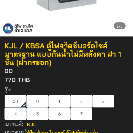
1/3
KJL / KBSA ตู้ไฟสวิตช์บอร์ดไซส์
มาตรฐาน แบบกันน้ำไม่มีหลังคา ฝา 1
ชั้น (ฝากระจก)
00
770 THB
รุ่น
00
0
1
2
3
4
5
6
7
แบรนด์:
KJL
หมวดหมู่:
ตู้ไฟ ตู้คอมไบเนอร์
,
ตู้ไฟสวิทช์บอร์ด