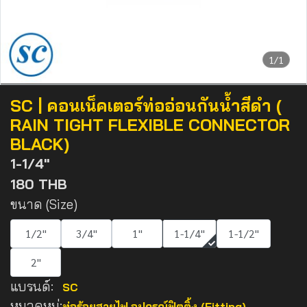
1/1
SC | คอนเน็คเตอร์ท่ออ่อนกันน้ำสีดำ (
RAIN TIGHT FLEXIBLE CONNECTOR
BLACK)
1-1/4"
180 THB
ขนาด (Size)
1/2"
3/4"
1"
1-1/4"
1-1/2"
2"
แบรนด์:
SC
หมวดหมู่:
ท่อร้อยสายไฟ
,
อุปกรณ์ฟิตติ้ง (Fitting)