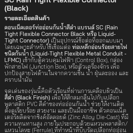
(Black)
รายละเอียดสินค้า
คอนเน็คเตอร์ท่ออ่อนกันน้ำสีดำ แบรนด์ SC (Rain
Tight Flexible Connector Black หรือ Liquid-
Tight Connector)
เป็นอุปกรณ์ข้อต่อที่ออกแบบมา
โดยเฉพาะสำหรับใช้เชื่อมต่อ
ท่อเหล็กอ่อนร้อยสายไฟ
ชนิดกันน้ำ (Liquid-Tight Flexible Metal Conduit -
LFMC)
เข้ากับตู้ควบคุมไฟฟ้า (Control Box), กล่อง
พักสายไฟ (Junction Box), หรือตัวเครื่องจักร เพื่อ
ปกป้องสายไฟด้านในจากความชื้น น้ำ ฝุ่นละออง และ
คราบน้ำมัน
จุดเด่นของรุ่นนี้คือตัวเรือนที่ผ่านการเคลือบผิวเป็น
สีดำ (Black Finish)
เพื่อให้สีกลมกลืนไปกับเปลือก
พลาสติก PVC สีดำของท่ออ่อนกันน้ำ ช่วยให้งานติด
ตั้งดูเรียบร้อย สวยงาม และเป็นมืออาชีพ ตัวคอนเน็ค
เตอร์ผลิตจากซิงค์อัลลอยด์ (Zinc Alloy Die-Cast) ที่มี
ความทนทานสูง ภายในประกอบด้วยแหวนพลาสติก/
แหวนโลหะ (Ferrule) ที่ทำหน้าที่บีบรัดเปลือกท่ออ่อน