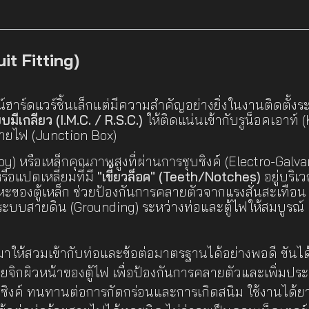
it Fitting)
์ฮาร์ดแวร์ชิ้นเล็กแต่มีความสำคัญอย่างยิ่งในงานติดตั้ง
ีเกลียว (I.M.C. / R.S.C.)
ให้ติดแน่นเข้ากับรูน็อคเอาท์
กสายไฟ (Junction Box)
loy) หรือเหล็กคุณภาพสูงที่ผ่านการชุบซิงค์ (Electro-Gal
ือแปดเหลี่ยมที่มี
"เขี้ยวล็อค" (Teeth/Notches)
อยู่บริเ
อโลหะของตู้เหล็ก ช่วยป้องกันการคลายตัวจากแรงสั่นสะเทือ
ระบบสายดิน (Grounding) ระหว่างท่อและตู้ไฟให้สมบูรณ์
ให้สวมเข้ากับท่อและข้อต่อมาตรฐานได้อย่างพอดี ขันได
ช่วยจิกผิวหน้าของตู้ไฟ เพื่อป้องกันการคลายตัวและเพิ่
ยซิงค์ ทนทานต่อการกัดกร่อนและการเกิดสนิม ใช้งานได้