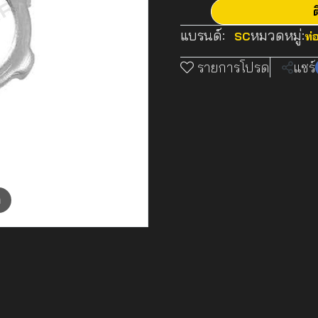
ต
แบรนด์:
หมวดหมู่:
SC
ท่
รายการโปรด
แชร์
m