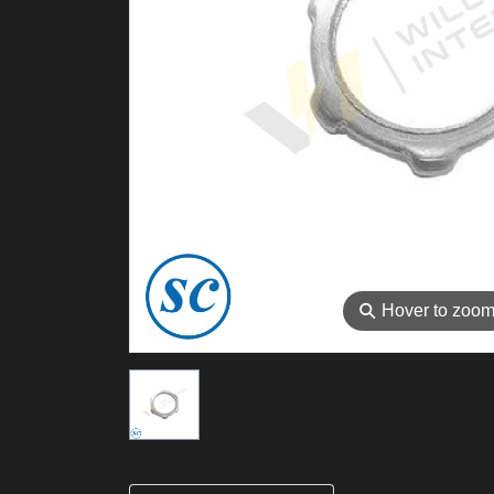
⚲
Hover to zoo