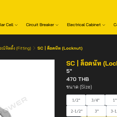
lar Cell
Circuit Breaker
Electrical Cabinet
C
รณ์ฟิตติ้ง (Fitting)
SC | ล็อคนัท (Locknut)
SC | ล็อคนัท (Loc
5"
470 THB
ขนาด (Size)
1/2"
3/4"
1"
2-1/2"
3"
3-1