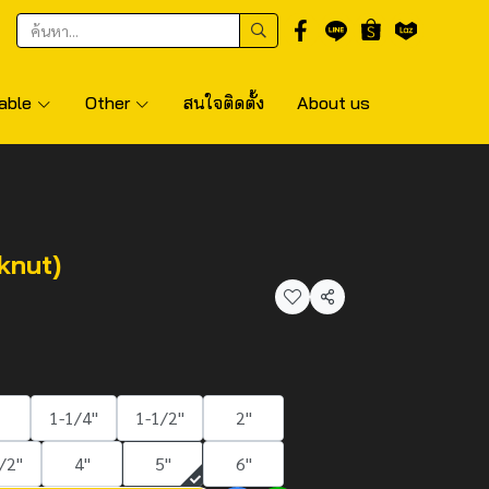
able
Other
สนใจติดตั้ง
About us
knut)
แชร์
1-1/4"
1-1/2"
2"
/2"
4"
5"
6"