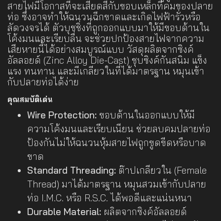
สายไฟมีโอกาสที่จะเสียดสีกับขอบเหล็กที่คมของปลาย
ท่อ ซึ่งอาจทำให้ฉนวนฉีกขาดและเกิดไฟฟ้ารั่วหรือ
ลัดวงจรได้ ตัวบุชชิ่งที่ถูกออกแบบมาให้มีขอบด้านใน
โค้งมนและเรียบลื่น จะช่วยปกป้องสายไฟจากความ
เสียหายนี้ได้อย่างสมบูรณ์แบบ วัสดุผลิตจากซิงค์
อัลลอยด์ (Zinc Alloy Die-Cast) ชุบซิงค์กันสนิม แข็ง
แรง ทนทาน และมีเกลียวในที่ได้มาตรฐาน หมุนเข้า
กับปลายท่อได้ง่าย
คุณสมบัติเด่น
Wire Protection:
ขอบด้านในออกแบบให้มี
ความโค้งมนและเรียบเนียน ช่วยลบคมปลายท่อ
ป้องกันไม่ให้ฉนวนหุ้มสายไฟถูกขูดขีดหรือบาด
ขาด
Standard Threading:
ต๊าปเกลียวใน (Female
Thread) มาได้มาตรฐาน หมุนสวมเข้ากับปลาย
ท่อ I.M.C. หรือ R.S.C. ได้พอดีและแน่นหนา
Durable Material:
ผลิตจากซิงค์อัลลอยด์