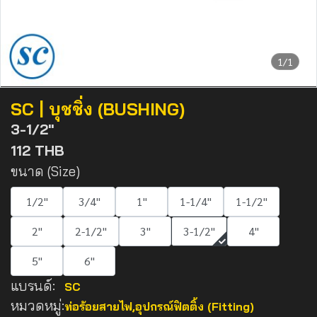
1/1
SC | บุชชิ่ง (BUSHING)
3-1/2"
112 THB
ขนาด (Size)
1/2"
3/4"
1"
1-1/4"
1-1/2"
2"
2-1/2"
3"
3-1/2"
4"
5"
6"
แบรนด์:
SC
หมวดหมู่:
ท่อร้อยสายไฟ
,
อุปกรณ์ฟิตติ้ง (Fitting)