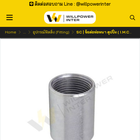
ติดต่อสอบถาม Line : @willpowerinter
Home
...
อุปกรณ์ฟิตติ้ง (Fitting)
SC | ข้อต่อท่อหนา คุปปิ้ง ( I.M.C. COUPLING)