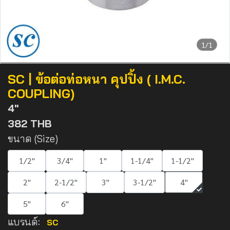
1/1
SC | ข้อต่อท่อหนา คุปปิ้ง ( I.M.C.
COUPLING)
4"
382 THB
ขนาด (Size)
1/2"
3/4"
1"
1-1/4"
1-1/2"
2"
2-1/2"
3"
3-1/2"
4"
5"
6"
แบรนด์:
SC