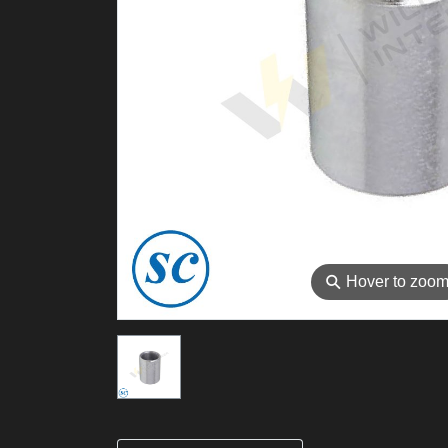
⚲
Hover to zoo