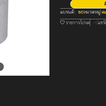
ต
แบรนด์:
หมวดหมู่:
SC
ท่
รายการโปรด
แชร์
m