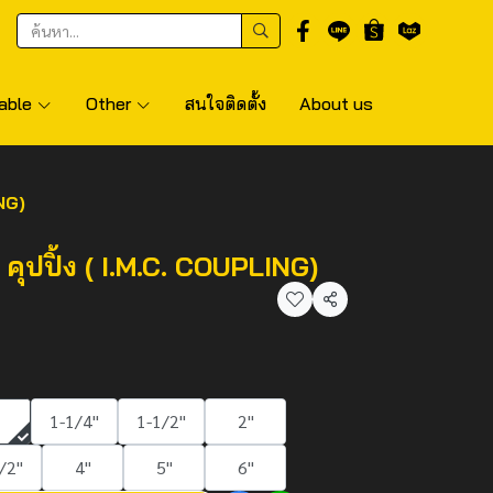
able
Other
สนใจติดตั้ง
About us
ING)
 คุปปิ้ง ( I.M.C. COUPLING)
แชร์
1-1/4"
1-1/2"
2"
/2"
4"
5"
6"