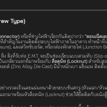
rew Type)
Connector)
หรือที่ช่างไฟฟ้าเรียกกันติดปากว่า
"คอนเน็คเต
นที่สำคัญในงานติดตั้งระบบไฟฟ้าภายในอาคาร ทำหน้าที่เ
losure), แผงสวิทช์บอร์ด, หรือกล่องพักสายไฟ (Junction 
่ง ฝั่งที่รับท่อ E.M.T. จะเป็นช่องเรียบแบบสวมทับ (Slip-
ะเป็นเกลียวนอกที่มาพร้อมกับ
ล็อคนัท (Locknut)
สำหรับสอด
ลอยด์ (Zinc Alloy Die-Cast) มีน้ำหนักเบา แข็งแรง ติดต
อย่างรวดเร็วและแน่นหนาด้วยระบบขันสกรู (หัวแฉก/หัวแบน
วนอกมาพร้อมหัวล็อคนัท (Locknut) ช่วยให้ยึดติดกับผนังตู