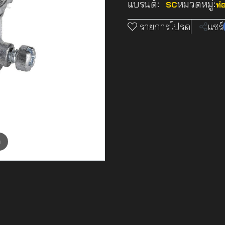
แบรนด์:
หมวดหมู่:
SC
ท่
รายการโปรด
แชร์
m