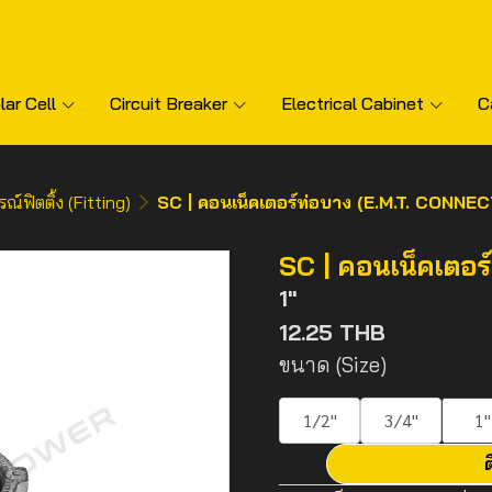
lar Cell
Circuit Breaker
Electrical Cabinet
C
รณ์ฟิตติ้ง (Fitting)
SC | คอนเน็คเตอร์ท่อบาง (E.M.T. CONNE
SC | คอนเน็คเตอร
1"
12.25 THB
ขนาด (Size)
1/2"
3/4"
1"
ต