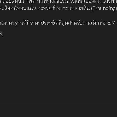
อัลลอยด์คุณภาพดี ทนทานต่อแรงกระแทกเบื้องต้น และทน
และล็อคนัทจนแน่น จะช่วยรักษาระบบสายดิน (Grounding) 
่นมาตรฐานที่มีราคาประหยัดที่สุดสำหรับงานเดินท่อ E.M
R)