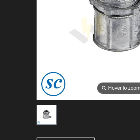
⚲
Hover to zoo