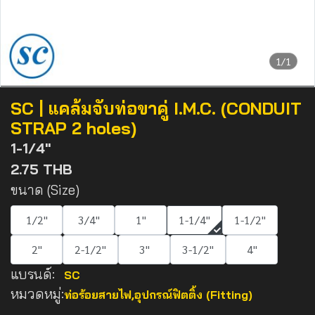
1/1
SC | แคล้มจับท่อขาคู่ I.M.C. (CONDUIT
STRAP 2 holes)
1-1/4"
2.75 THB
ขนาด (Size)
1/2"
3/4"
1"
1-1/4"
1-1/2"
2"
2-1/2"
3"
3-1/2"
4"
แบรนด์:
SC
หมวดหมู่:
ท่อร้อยสายไฟ
,
อุปกรณ์ฟิตติ้ง (Fitting)