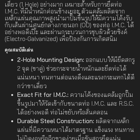
เดี่ยว (1 Hole) อย่างมาก เหมาะสำหรับการยึดท่อ
I.M.C. ที่มีน้ำหนักค่อนข้างเยอะ ตัวแคล้มผลิตจาก
เหล็กแผ่นคุณภาพสูงนำมาปั๊มขึ้นรูปให้มีความโค้งรับ
กับเส้นผ่านศูนย์กลางภายนอก (OD) ของท่อ I.M.C. ได้
อย่างพอดีเป๊ะ และผ่านกระบวนการชุบผิวด้วยซิงค์
(Electro-Galvanized) เพื่อป้องกันการเกิดสนิม
คุณสมบัติเด่น
2-Hole Mounting Design:
ออกแบบให้มียึดสกรู
2 จุด (ขาคู่) ช่วยกระจายน้ำหนักและยึดท่อได้
แน่นหนา ทนทานต่อแรงดึงและแรงกระแทกได้ดี
กว่าขาเดี่ยว
Exact Fit for I.M.C.:
ความโค้งของแคล้มถูกปั๊ม
ขึ้นรูปมาให้รัดเข้ากับขนาดท่อ I.M.C. และ R.S.C.
ได้อย่างพอดี ท่อไม่ขยับหรือสั่นคลอน
Durable Steel Construction:
ผลิตจากเหล็ก
แผ่นที่มีความหนาได้มาตรฐาน แข็งแรง ทนทาน
ไม่บิดงอหรือฉีกขาดง่ายเมื่อขันสกรูยึดแน่น