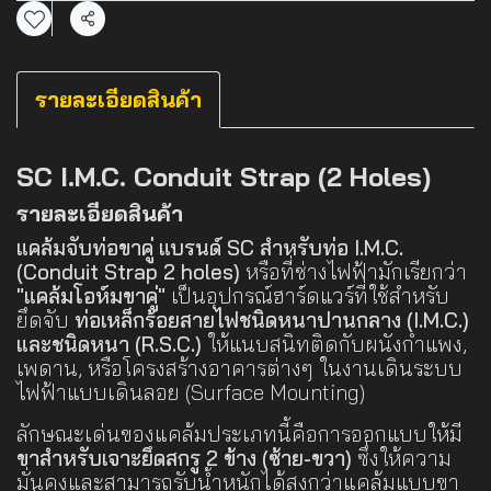
แชร์
รายละเอียดสินค้า
SC I.M.C. Conduit Strap (2 Holes)
รายละเอียดสินค้า
แคล้มจับท่อขาคู่ แบรนด์ SC สำหรับท่อ I.M.C.
(Conduit Strap 2 holes)
หรือที่ช่างไฟฟ้ามักเรียกว่า
"แคล้มโอห์มขาคู่"
เป็นอุปกรณ์ฮาร์ดแวร์ที่ใช้สำหรับ
ยึดจับ
ท่อเหล็กร้อยสายไฟชนิดหนาปานกลาง (I.M.C.)
และชนิดหนา (R.S.C.)
ให้แนบสนิทติดกับผนังกำแพง,
เพดาน, หรือโครงสร้างอาคารต่างๆ ในงานเดินระบบ
ไฟฟ้าแบบเดินลอย (Surface Mounting)
ลักษณะเด่นของแคล้มประเภทนี้คือการออกแบบให้มี
ขาสำหรับเจาะยึดสกรู 2 ข้าง (ซ้าย-ขวา)
ซึ่งให้ความ
มั่นคงและสามารถรับน้ำหนักได้สูงกว่าแคล้มแบบขา