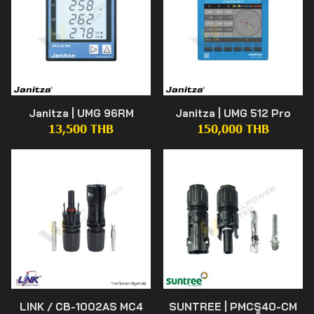
Janitza | UMG 96RM
Janitza | UMG 512 Pro
13,500 THB
150,000 THB
LINK / CB-1002AS MC4
SUNTREE | PMCS40-CM