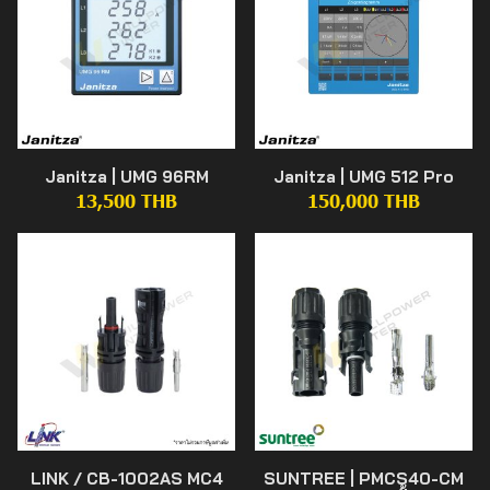
Janitza | UMG 96RM
Janitza | UMG 512 Pro
13,500 THB
150,000 THB
LINK / CB-1002AS MC4
SUNTREE | PMCS40-CM