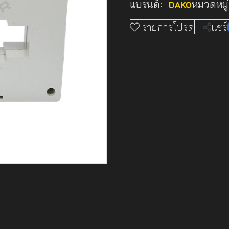
แบรนด์:
หมวดหมู่
DAKO
รายการโปรด
แชร์