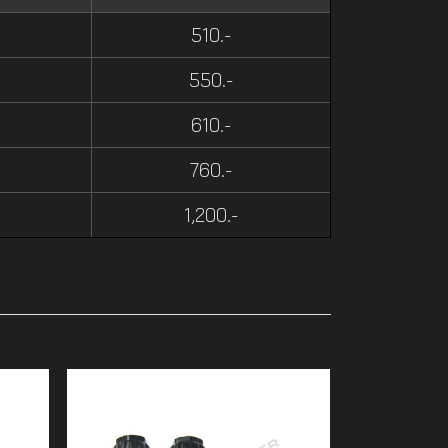
510.-
550.-
610.-
760.-
1,200.-