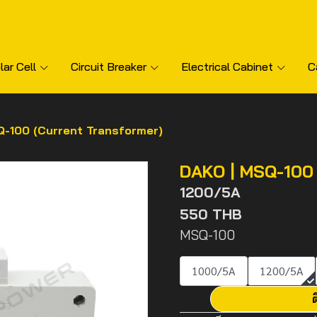
lar Cell
Circuit Breaker
Electrical Cabinet
C
Q-100 (Current Transformer)
DAKO | MSQ-100 
1200/5A
550 THB
MSQ-100
1000/5A
1200/5A
ต