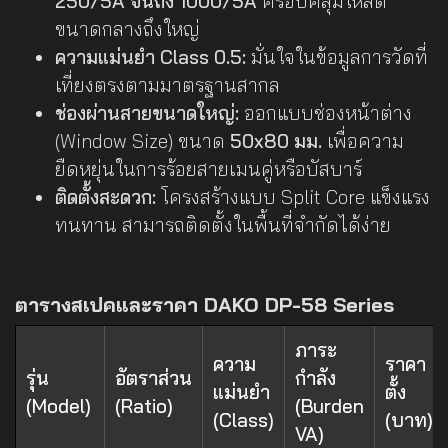
250/5A จนถึง 1000/5A
ครอบคลุมโหลด
ขนาดกลางถึงใหญ่
ความแม่นยำ Class 0.5:
มั่นใจในข้อมูลการวัดที่
เที่ยงตรงตามมาตรฐานสากล
ช่องผ่านสายขนาดใหญ่:
ออกแบบช่องหน้าต่าง
(Window Size) ขนาด
50x80 มม.
เพื่อความ
ยืดหยุ่นในการร้อยสายเมนคู่หรือบัสบาร์
ติดตั้งสะดวก:
โครงสร้างแบบ Split Core แข็งแรง
ทนทาน สามารถติดตั้งในพื้นที่จำกัดได้ง่าย
ตารางสเปคและราคา DAKO DP-58 Series
ภาระ
ความ
ราคา
รุ่น
อัตราส่วน
กำลัง
แม่นยำ
ตั้ง
(Model)
(Ratio)
(Burden
(Class)
(บาท)
VA)