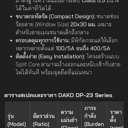
มาตรฐานความแม่นยำระดับ
Class 0.5
มั่นใจ
ได้ในค่าที่วัดได้
ขนาดกะทัดรัด (Compact Design):
ขนาดช่อง
ร้อยสาย (Window Size)
20x30 มม.
เหมาะ
สำหรับสายเมนขนาดเล็กถึงกลาง
ครอบคลุมทุกการใช้งาน:
มีพิกัดกระแสให้เลือก
หลากหลายตั้งแต่
100/5A จนถึง 400/5A
ติดตั้งง่าย (Easy Installation):
โครงสร้างแบบ
Split Core สามารถง้างออกและหนีบเข้ากับสาย
ไฟได้ทันที พร้อมจุดยึดที่แน่นหนา
ตารางสเปคและราคา DAKO DP-23 Series
ภาระ
ความ
ราคา
รุ่น
อัตราส่วน
กำลัง
แม่นยำ
ตั้ง
(Model)
(Ratio)
(Burden