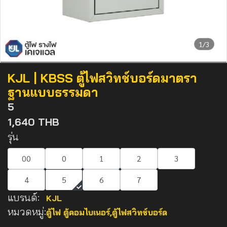
1/3
KJL | KBSS ตู้ไฟสวิทช์บอร์ดมาตรา
ฐานแบบธรรมดา
5
1,640 THB
รุ่น
00
0
1
2
3
4
5
6
7
แบรนด์:
KJL
หมวดหมู่:
ตู้ไฟ ตู้คอมไบเนอร์
,
ตู้ไฟสวิทช์บอร์ด