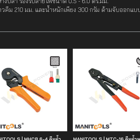
ำหางปลา รองรับสายไฟขนาด 0.5 - 6.0 ตร.มม.
คีม 210 มม. และน้ำหนักเพียง 300 กรัม ด้ามจับออกแบบมาใ
ITOOLS | MHC8 6-4 คีมย้ำ
MANITOOLS | MTC-16 คีมย้ำ