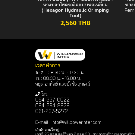
หางปลาไฮดรอลิคแบบหกเหลี่ยม
หางป
(Hexagon Hydraulic Crimping
Ferr
Tool)
2,560 THB
เวลาทำการ
จ.-ศ. : 08:30 น. - 17.30 น.
ส. : 08.30 น. -
16.00 น.
หยุด อาทิตย์ และนักขัตฤกษณ์
โทร.
094-997-0022
094-294-8929
061-237-5272
E-mail
:
info@willpowerinter.com
สำนักงานใหญ่
เลขที่ 25 ซอย สตรีวิทยา 2 ซอย 23 แขวงลาดพร้าว เขตลาดพร้าว