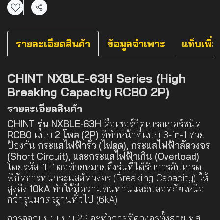
แชร์
รายละเอียดสินค้า
ข้อมูลจำเพาะ
แท็บเพิ่ม
CHINT NXBLE-63H Series (High
Breaking Capacity RCBO 2P)
รายละเอียดสินค้า
CHINT รุ่น NXBLE-63H
คือเซอร์กิตเบรกเกอร์ชนิด
RCBO
แบบ
2 โพล (2P)
ที่ทำหน้าที่แบบ 3-in-1 ช่วย
ป้องกัน
กระแสไฟฟ้ารั่ว (ไฟดูด), กระแสไฟฟ้าลัดวงจร
(Short Circuit), และกระแสไฟฟ้าเกิน (Overload)
โดยรหัส "H" ต่อท้ายหมายถึงรุ่นที่ได้รับการอัปเกรด
พิกัดการทนกระแสลัดวงจร (Breaking Capacity) ให้
สูงถึง
10kA
ทำให้มีความทนทานและปลอดภัยเหนือ
กว่ารุ่นมาตรฐานทั่วไป (6kA)
การออกแบบแบบ 2P จะทำการตัดวงจรทั้งสายเฟส