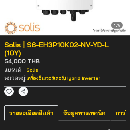
1/5
Solis | S6-EH3P10K02-NV-YD-L
(10Y)
54,000 THB
แบรนด์:
Solis
หมวดหมู่:
เครื่องอินเวอร์เตอร์
,
Hybrid Inverter
แชร์
รายละเอียดสินค้า
ข้อมูลทางเทคนิค
การใ