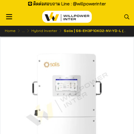
ติดต่อสอบถาม Line : @willpowerinter
Home
...
Hybrid Inverter
Solis | S6-EH3P10K02-NV-YD-L (10Y)