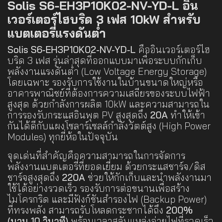
Solis S6-EH3P10K02-NV-YD-L อิน
เวอร์เตอร์ไฮบริด 3 เฟส 10kW สำหรับ
แบตเตอรี่แรงดันต่ำ
Solis S6-EH3P10K02-NV-YD-L
คืออินเวอร์เตอร์ไฮ
บริด 3 เฟส รุ่นล่าสุดที่ออกแบบมาเพื่อระบบกักเก็บ
พลังงานแรงดันต่ำ (Low Voltage Energy Storage)
โดยเฉพาะ รองรับการใช้งานในบ้านขนาดใหญ่หรือ
อาคารพาณิชย์ที่ต้องการความเสถียรของระบบไฟฟ้า
สูงสุด ด้วยกำลังการผลิต 10kW และความสามารถใน
การรองรับกระแสอินพุต PV สูงสุดถึง
20A
ทำให้เข้า
กันได้ดีกับแผงโซลาร์เซลล์กำลังวัตต์สูง (High Power
Modules) ทุกยี่ห้อในปัจจุบัน
จุดเด่นที่สำคัญคือความสามารถในการจัดการ
พลังงานแบตเตอรี่ที่ยอดเยี่ยม ด้วยกระแสชาร์จ/ดิส
ชาร์จสูงสุดถึง
220A
ช่วยให้กักเก็บและนำพลังงานมา
ใช้ได้อย่างรวดเร็ว รองรับการต่อขนานเพื่อสร้าง
ไมโครกริด และมีฟังก์ชันสำรองไฟ (Backup Power)
ที่ทรงพลัง สามารถรับโหลดกระชากได้ถึง
200%
(นาน 10 วินาที)
พร้อมเวลาสลับแหล่งจ่ายไฟที่รวดเร็ว