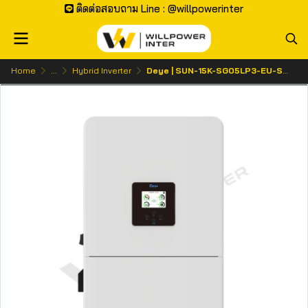
ติดต่อสอบถาม Line : @willpowerinter
Home
...
Hybrid Inverter
Deye | SUN-15K-SG05LP3-EU-SM2 (10Y)