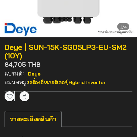
1/4
Deye | SUN-15K-SG05LP3-EU-SM2
(10Y)
84,705 THB
แบรนด์:
Deye
หมวดหมู่:
เครื่องอินเวอร์เตอร์
,
Hybrid Inverter
แชร์
รายละเอียดสินค้า