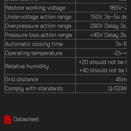
Restore working voltage
185V~2
Undervoltage action range
150V, 3s~5s del
Overpressure action range
290V Delay 3s~5
Pressure loss action range
<45V Delay 3s~5
Automatic closing time
7s-10
Operating temperature
-25~+6
+20 should not be h
Relative humidity
+40 should not be h
Grid distance
45m
Comply with standards
Q/GDW 1
Datasheet