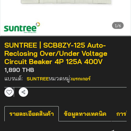
1/6
SUNTREE | SCB8ZY-125 Auto-
Reclosing Over/Under Voltage
Circuit Beaker 4P 125A 400V
1,890 THB
แบรนด์:
หมวดหมู่:
SUNTREE
เบรกเกอร์
แชร์
รายละเอียดสินค้า
ข้อมูลทางเทคนิค
การใ