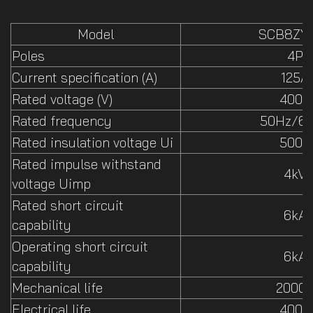
Model
SCB8ZY-
Poles
4P
Current specification (A)
125A
Rated voltage (V)
400V
Rated frequency
50Hz/6
Rated insulation voltage Ui
500V
Rated impulse withstand
4kV
voltage Uimp
Rated short circuit
6kA
capability
Operating short circuit
6kA
capability
Mechanical life
2000
Electrical life
4000