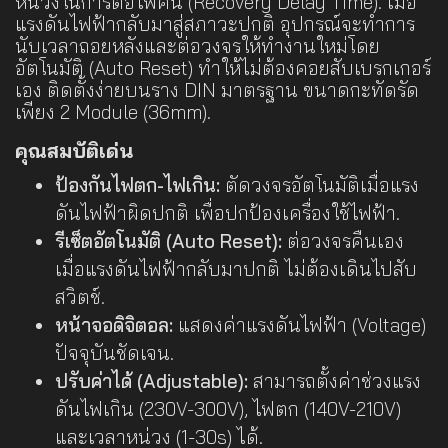
หน่วงในการต่อไฟคืน (Recovery Delay Time). เมื่อ
แรงดันไฟฟ้ากลับมาสู่สภาวะปกติ อุปกรณ์จะทำการ
นับเวลาถอยหลังและต่อวงจรให้ทำงานใหม่โดย
อัตโนมัติ (Auto Reset) ทำให้ไม่ต้องคอยสับเบรกเกอร์
เอง ติดตั้งง่ายบนราง DIN มาตรฐาน ขนาดกะทัดรัด
เพียง 2 Module (36mm).
คุณสมบัติเด่น
ป้องกันไฟตก-ไฟเกิน:
ตัดวงจรอัตโนมัติเมื่อแรง
ดันไฟฟ้าผิดปกติ เพื่อปกป้องเครื่องใช้ไฟฟ้า.
รีเซ็ตอัตโนมัติ (Auto Reset):
ต่อวงจรคืนเอง
เมื่อแรงดันไฟฟ้ากลับมาปกติ ไม่ต้องเดินไปสับ
สวิตช์.
หน้าจอดิจิตอล:
แสดงค่าแรงดันไฟฟ้า (Voltage)
ปัจจุบันชัดเจน.
ปรับค่าได้ (Adjustable):
สามารถตั้งค่าช่วงแรง
ดันไฟเกิน (230V-300V), ไฟตก (140V-210V)
และเวลาหน่วง (1-30s) ได้.