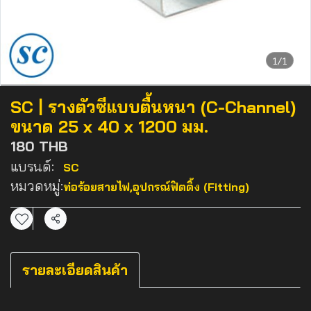
1/1
SC | รางตัวซีแบบตื้นหนา (C-Channel)
ขนาด 25 x 40 x 1200 มม.
180 THB
แบรนด์:
SC
หมวดหมู่:
ท่อร้อยสายไฟ
,
อุปกรณ์ฟิตติ้ง (Fitting)
แชร์
รายละเอียดสินค้า