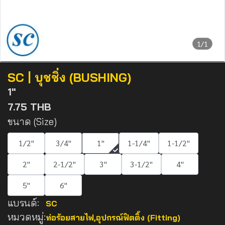
1/1
SC | บุชชิ่ง (BUSHING)
1"
7.75 THB
ขนาด (Size)
1/2"
3/4"
1"
1-1/4"
1-1/2"
2"
2-1/2"
3"
3-1/2"
4"
5"
6"
แบรนด์:
SC
หมวดหมู่:
ท่อร้อยสายไฟ
,
อุปกรณ์ฟิตติ้ง (Fitting)