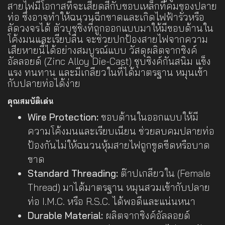
สายไฟมีโอกาสที่จะเสียดสีกับขอบเหล็กที่คมของปลาย
ท่อ ซึ่งอาจทำให้ฉนวนฉีกขาดและเกิดไฟฟ้ารั่วหรือ
ลัดวงจรได้ ตัวบุชชิ่งที่ถูกออกแบบมาให้มีขอบด้านใน
โค้งมนและเรียบลื่น จะช่วยปกป้องสายไฟจากความ
เสียหายนี้ได้อย่างสมบูรณ์แบบ วัสดุผลิตจากซิงค์
อัลลอยด์ (Zinc Alloy Die-Cast) ชุบซิงค์กันสนิม แข็ง
แรง ทนทาน และมีเกลียวในที่ได้มาตรฐาน หมุนเข้า
กับปลายท่อได้ง่าย
คุณสมบัติเด่น
Wire Protection:
ขอบด้านในออกแบบให้มี
ความโค้งมนและเรียบเนียน ช่วยลบคมปลายท่อ
ป้องกันไม่ให้ฉนวนหุ้มสายไฟถูกขูดขีดหรือบาด
ขาด
Standard Threading:
ต๊าปเกลียวใน (Female
Thread) มาได้มาตรฐาน หมุนสวมเข้ากับปลาย
ท่อ I.M.C. หรือ R.S.C. ได้พอดีและแน่นหนา
Durable Material:
ผลิตจากซิงค์อัลลอยด์