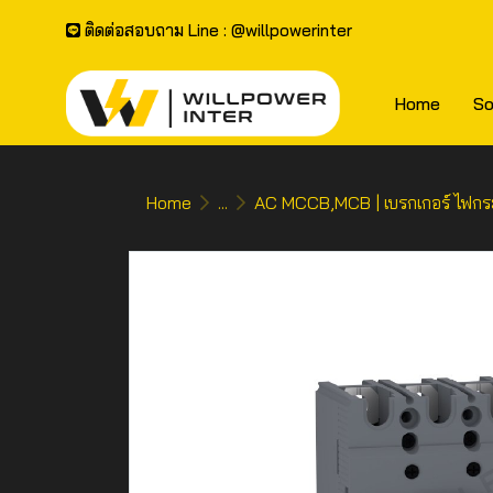
ติดต่อสอบถาม Line : @willpowerinter
Home
So
Home
...
AC MCCB,MCB | เบรกเกอร์ ไฟกร