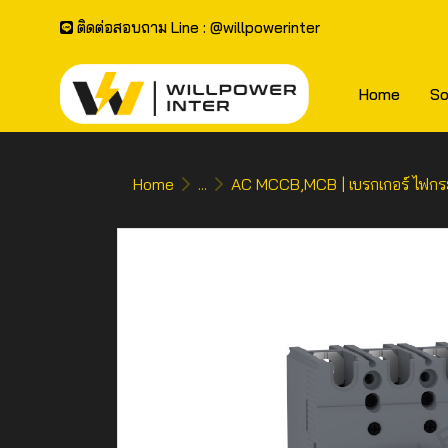
ติดต่อสอบถาม Line : @willpowerinter
Home
So
Home
...
AC MCCB,MCB | เบรกเกอร์ ไฟกร