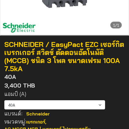
1/1
SCHNEIDER / EasyPact EZC เซอร์กิต
เบรกเกอร์ สวิตช์ ตัดตอนอัตโนมัติ
(MCCB) ชนิด 3 โพล ขนาดเฟรม 100A
7.5kA
40A
3,400 THB
แอมป์ (A)
40A
แบรนด์:
Schneider
หมวดหมู่:
เบรกเกอร์
,