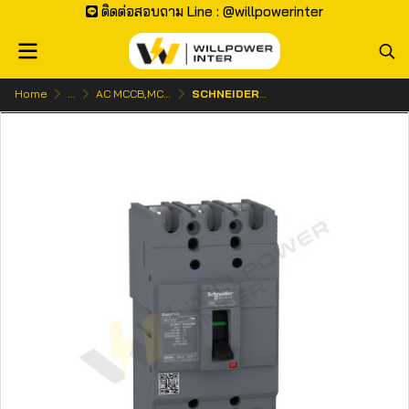
ติดต่อสอบถาม Line : @willpowerinter
Home
...
AC MCCB,MCB | เบรกเกอร์ ไฟกระแสสลับ
SCHNEIDER / EasyPact EZC เซอร์กิตเบรกเกอร์ สวิตช์ ตัดตอนอัตโนมัติ (MCCB) ชนิด 3 โพล ขนาดเฟรม 100A 7.5kA