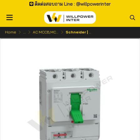
ติดต่อสอบถาม Line : @willpowerinter
Home
...
AC MCCB,MCB | เบรกเกอร์ ไฟกระแสสลับ
Schneider | GoPact MCCB 800 3P 70kA ETU โมลเคสเซอร์กิตเบรกเกอร์ 3 โพล (ทริปยูนิตอิเล็กทรอนิกส์)