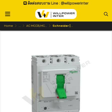
ติดต่อสอบถาม Line : @willpowerinter
Home
...
AC MCCB,MCB | เบรกเกอร์ ไฟกระแสสลับ
Schneider | GoPact MCCB 800 3P 50kA ETU โมลเคสเซอร์กิตเบรกเกอร์ 3 โพล (ทริปยูนิตอิเล็กทรอนิกส์)