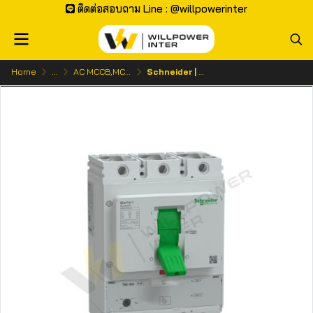
ติดต่อสอบถาม Line : @willpowerinter
Home
...
AC MCCB,MCB | เบรกเกอร์ ไฟกระแสสลับ
Schneider | GoPact MCCB 800 3P 50kA โมลเคสเซอร์กิตเบรกเกอร์ 3 โพล (TMD ปรับตั้งค่าได้)