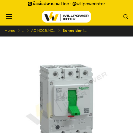
ติดต่อสอบถาม Line : @willpowerinter
Home
...
AC MCCB,MCB | เบรกเกอร์ ไฟกระแสสลับ
Schneider | GoPact MCCB 250 3P 36kA โมลเคสเซอร์กิตเบรกเกอร์ 3 โพล (ปรับตั้งค่าได้)