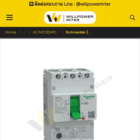
ติดต่อสอบถาม Line : @willpowerinter
Home
...
AC MCCB,MCB | เบรกเกอร์ ไฟกระแสสลับ
Schneider | GoPact MCCB 200 3P 36kA โมลเคสเซอร์กิตเบรกเกอร์ 3 โพล (ปรับตั้งค่าได้)