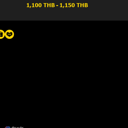
1,100 THB
-
1,150 THB