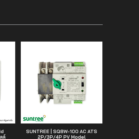
id
SUNTREE | SQ8W-100 AC ATS
ลล์
2P/3P/4P PV Model