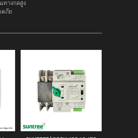
านทางกลสูง
อดภัย