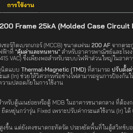
การใช้งาน
00 Frame 25kA (Molded Case Circuit 
เซอร์กิตเบรกเกอร์ (MCCB) ขนาดเฟรม
200 AF
จากตระกู
ฟฟ้าที่
"คุ้มค่าและทนทาน"
สำหรับอาคารพาณิชย์และโรงงาน
/415 VAC) ซึ่งเพียงพอสำหรับระบบไฟฟ้าส่วนใหญ่ในอาคาร
ยูนิตแบบ
Thermal-Magnetic (TMD)
ที่สามารถ
ปรับตั้งค
ดกระแส (In) ช่วยให้วิศวกรหรือช่างไฟสามารถจูนการป้องกันใ
ความปลอดภัยในการใช้งาน
ำหรับตู้เมนย่อยหรือตู้ MDB ในอาคารขนาดกลาง ที่ต้
:
ยืดหยุ่นกว่ารุ่น Fixed เพราะปรับค่ากระแสใช้งาน (Ir) ได้ 0.
งขึ้น แต่ยังคงขนาดกะทัดรัด ประหยัดพื้นที่ในตู้สวิทช์บอ