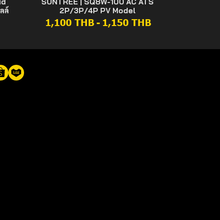
id
SUNTREE | SQ8W-100 AC ATS
ลล์
2P/3P/4P PV Model
1,100 THB
-
1,150 THB