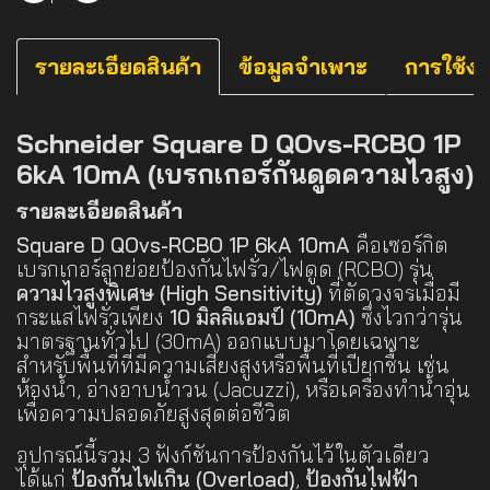
รายละเอียดสินค้า
ข้อมูลจำเพาะ
การใช้ง
Schneider Square D QOvs-RCBO 1P
6kA 10mA (เบรกเกอร์กันดูดความไวสูง)
รายละเอียดสินค้า
Square D QOvs-RCBO 1P 6kA 10mA
คือเซอร์กิต
เบรกเกอร์ลูกย่อยป้องกันไฟรั่ว/ไฟดูด (RCBO) รุ่น
ความไวสูงพิเศษ (High Sensitivity)
ที่ตัดวงจรเมื่อมี
กระแสไฟรั่วเพียง
10 มิลลิแอมป์ (10mA)
ซึ่งไวกว่ารุ่น
มาตรฐานทั่วไป (30mA) ออกแบบมาโดยเฉพาะ
สำหรับพื้นที่ที่มีความเสี่ยงสูงหรือพื้นที่เปียกชื้น เช่น
ห้องน้ำ, อ่างอาบน้ำวน (Jacuzzi), หรือเครื่องทำน้ำอุ่น
เพื่อความปลอดภัยสูงสุดต่อชีวิต
อุปกรณ์นี้รวม 3 ฟังก์ชันการป้องกันไว้ในตัวเดียว
ได้แก่
ป้องกันไฟเกิน (Overload)
,
ป้องกันไฟฟ้า