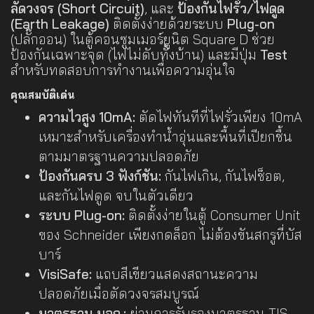
ลัดวงจร (Short Circuit)
, และ
ป้องกันไฟรั่ว/ไฟดูด
(Earth Leakage)
ติดตั้งง่ายด้วยระบบ
Plug-on
(ปลั๊กออน) ในตู้คอนซูมเมอร์ยูนิต Square D ช่วย
ป้องกันเฉพาะจุด (ไฟไม่ดับทั้งบ้าน) และมีปุ่ม
Test
สำหรับทดสอบการทำงานเพื่อความอุ่นใจ
คุณสมบัติเด่น
ความไวสูง 10mA:
ตัดไฟทันทีที่ไฟรั่วเพียง 10mA
เหมาะสำหรับเครื่องทำน้ำอุ่นและพื้นที่เปียกชื้น
ตามมาตรฐานความปลอดภัย
ป้องกันครบ 3 ฟังก์ชัน:
กันไฟเกิน, กันไฟช็อต,
และกันไฟดูด จบในตัวเดียว
ระบบ Plug-on:
ติดตั้งง่ายในตู้ Consumer Unit
ของ Schneider เพียงกดล็อก ไม่ต้องขันสกรูที่บัส
บาร์
VisiSafe:
แถบสีเขียวแสดงสถานะความ
ปลอดภัยเมื่อตัดวงจรสมบูรณ์
มาตรฐาน มอก.:
ผ่านการรับรองมาตรฐาน TIS