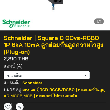
1/1
Schneider | Square D QOvs-RCBO
1P 6kA 10mA ลูกย่อยกันดูดความไวสูง
(Plug-on)
2,810 THB
แอมป์ (A)
กรุณาเลือก
แบรนด์:
Schneider
หมวดหมู่:
เบรกเกอร์
,
RCD RCCB/RCBO | เบรกเกอร์กันดูด
,
AC MCCB,MCB | เบรกเกอร์ ไฟกระแสสลับ
แชร์