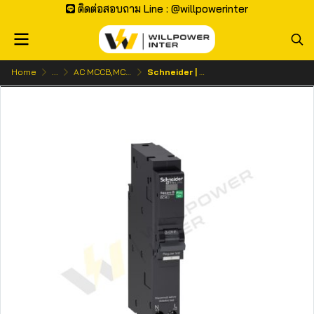
ติดต่อสอบถาม Line : @willpowerinter
Home
...
AC MCCB,MCB | เบรกเกอร์ ไฟกระแสสลับ
Schneider | Square D QOvs-RCBO 1P 6kA 10mA ลูกย่อยกันดูดความไวสูง (Plug-on)