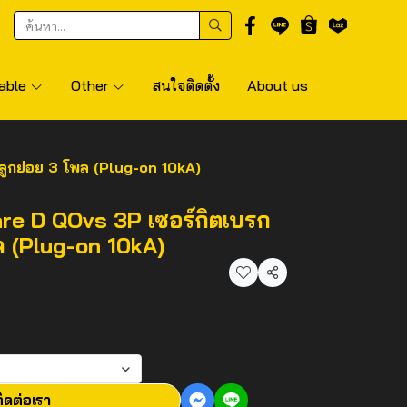
able
Other
สนใจติดตั้ง
About us
ลูกย่อย 3 โพล (Plug-on 10kA)
re D QOvs 3P เซอร์กิตเบรก
ล (Plug-on 10kA)
แชร์
ิดต่อเรา