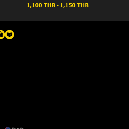
1,100 THB
-
1,150 THB