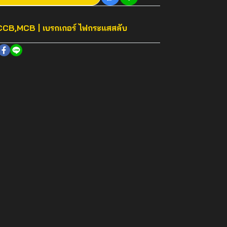
CB,MCB | เบรกเกอร์ ไฟกระแสสลับ