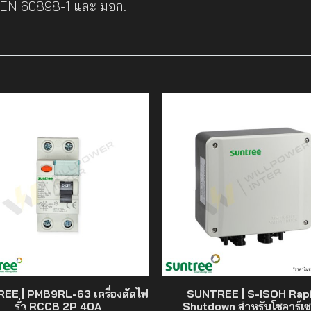
/EN 60898-1 และ มอก.
EE | PMB9RL-63 เครื่องตัดไฟ
SUNTREE | S-ISOH Rap
รั่ว RCCB 2P 40A
Shutdown สำหรับโซลาร์เซ