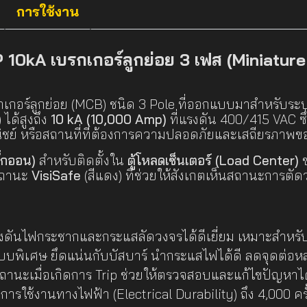
การใช้งาน
0kA เบรกเกอร์ลูกย่อย 3 เฟส (Miniature
รกเกอร์ลูกย่อย (MCB) ชนิด 3 Pole ที่ออกแบบมาสำหรับร
ได้สูงถึง
10 kA (10,000 Amp)
ที่แรงดัน 400/415 VAC ซึ
ย์ หรือสถานที่ที่ต้องการความปลอดภัยและเสถียรภาพข
ั๊กออน)
สำหรับติดตั้งใน
ตู้โหลดเซ็นเตอร์ (Load Center)
ข
สถานะ
VisiSafe
(สีแดง) ที่ช่วยให้สังเกตเห็นสถานะการตั
งดันไฟกระชากและกระแสลัดวงจรได้ดีเยี่ยม เหมาะสำห
บพิเศษ ยึดแน่นกับบัสบาร์ นำกระแสไฟได้ดี ลดจุดต่อห
นะเมื่อเกิดการ Trip ช่วยให้ตรวจสอบและแก้ไขปัญหาได
รใช้งานทางไฟฟ้า (Electrical Durability) ถึง 4,000 ครั