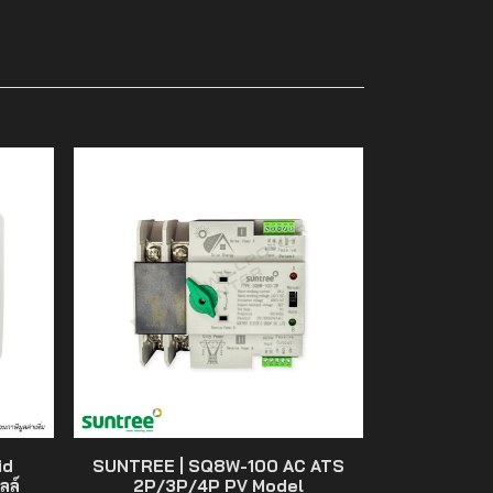
id
SUNTREE | SQ8W-100 AC ATS
ลล์
2P/3P/4P PV Model