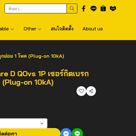
able
Other
สนใจติดตั้ง
About us
ูกย่อย 1 โพล (Plug-on 10kA)
re D QOvs 1P เซอร์กิตเบรก
ล (Plug-on 10kA)
แชร์
ิดต่อเรา