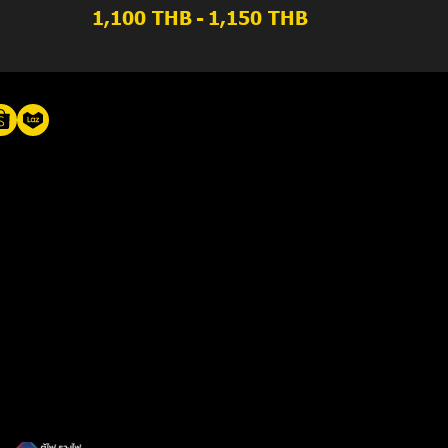
1,100 THB
-
1,150 THB