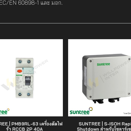
IEC/EN 60898-1 และ มอก.
EE | PMB9RL-63 เครื่องตัดไฟ
SUNTREE | S-ISOH Rap
รั่ว RCCB 2P 40A
Shutdown สำหรับโซลาร์เซ