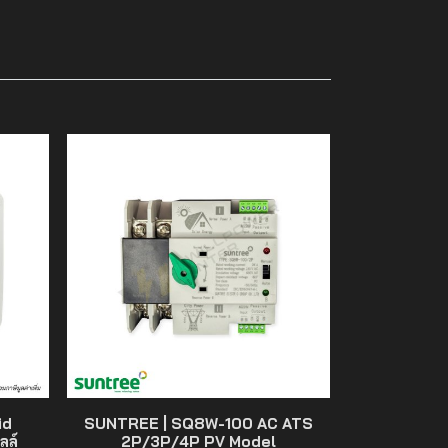
id
SUNTREE | SQ8W-100 AC ATS
ลล์
2P/3P/4P PV Model