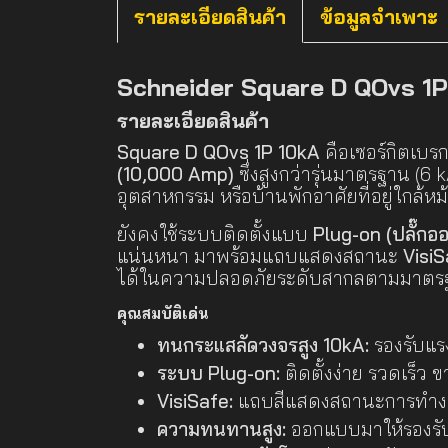
รายละเอียดสินค้า
ข้อมูลจำเพาะ
Schneider Square D QOvs 1P 1
รายละเอียดสินค้า
Square D QOvs 1P 10kA
คือเซอร์กิตเบรก
(10,000 Amp)
ซึ่งสูงกว่ารุ่นมาตรฐาน (6
อุตสาหกรรม หรือบ้านพักอาศัยที่อยู่ใกล้ห
ยังคงใช้ระบบติดตั้งแบบ
Plug-on (ปลั๊กอ
แน่นหนา มาพร้อมแถบแสดงสถานะ
VisiS
ได้ในความปลอดภัยระดับสากลตามมาตรฐ
คุณสมบัติเด่น
ทนกระแสลัดวงจรสูง 10kA:
รองรับแร
ระบบ Plug-on:
ติดตั้งง่าย รวดเร็ว
VisiSafe:
แถบสีแสดงสถานะการทำงาน
ความทนทานสูง:
ออกแบบมาให้รองรับกา